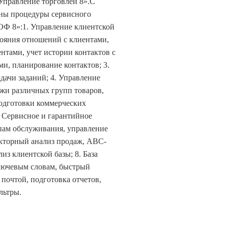
Управление торговлей 8».
С
ны процедуры сервисного
ОФ 8»:
1. Управление клиентской
тояния отношений с клиентами,
ентами, учет истории контактов с
ми, планирование контактов;
3.
ыдачи заданий;
4. Управление
ажи различных групп товаров,
подготовки коммерческих
. Сервисное и гарантийное
пам обслуживания, управление
кторный анализ продаж, АВС-
ализ клиентской базы;
8. База
ключевым словам, быстрый
почтой, подготовка отчетов,
льтры.