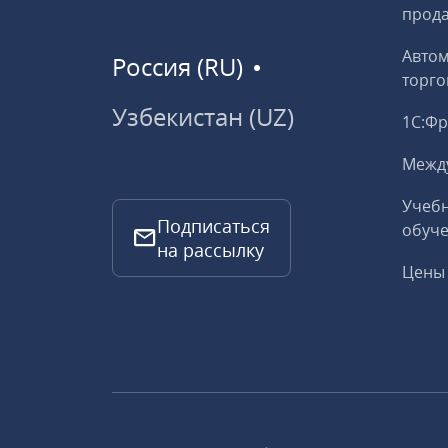
прод
Авто
Россия (RU)
торго
Узбекистан (UZ)
1С:Ф
Межд
Учебн
Подписаться
обуче
на рассылку
Цены 