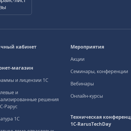
прайс-лист
квы
чный кабинет
Мероприятия
Акции
рнет-магазин
Семинары, конференции
аммы и лицензии 1С
Вебинары
левые и
Онлайн-курсы
иализированные решения
1С‑Рарус
Техническая конференц
атура 1С
1C‑RarusTechDay