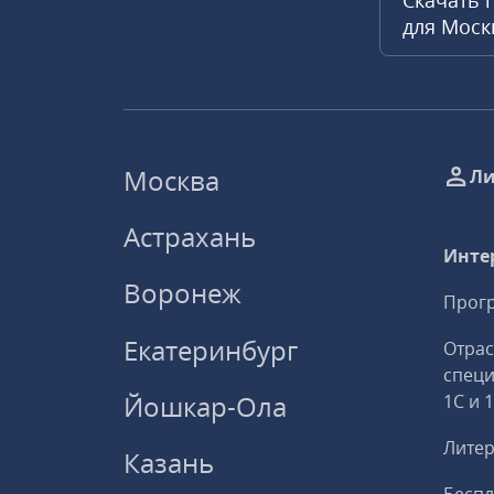
Скачать 
для Мос
Москва
Ли
Астрахань
Инте
Воронеж
Прогр
Екатеринбург
Отрас
спец
Йошкар-Ола
1С и 
Литер
Казань