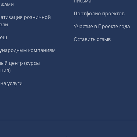
письма
ажами
Портфолио проектов
матизация розничной
вли
Участие в Проекте года
реш
Оставить отзыв
ународным компаниям
ый центр (курсы
ния)
на услуги