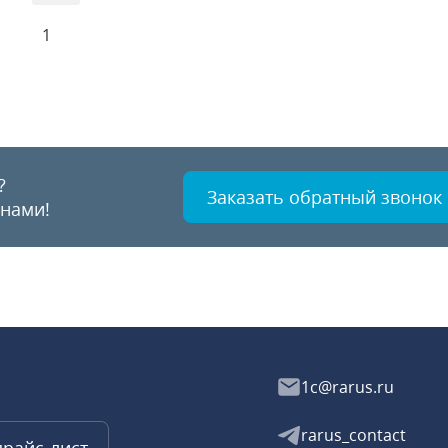
1
?
Заказать обратный звонок
 нами!
1c@rarus.ru
rarus_contact