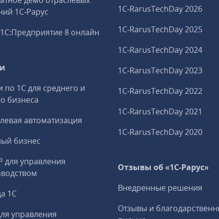
атное демо отраслевых
1C‑RarusTechDay 2026
ий 1С‑Рарус
1C‑RarusTechDay 2025
1С:Предприятие 8 онлайн
1C‑RarusTechDay 2024
ги
1C‑RarusTechDay 2023
и по 1С для среднего и
1C‑RarusTechDay 2022
о бизнеса
1C‑RarusTechDay 2021
левая автоматизация
1C‑RarusTechDay 2020
ный бизнес
P для управления
Отзывы об «1С-Рарус»
зводством
Внедренные решения
а 1С
Отзывы и благодарственн
ля управления