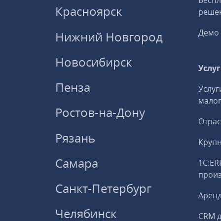
Беспл
Красноярск
решен
Демо 
Нижний Новгород
Новосибирск
Услу
Пенза
Услуг
малог
Ростов-на-Дону
Отрас
Рязань
Круп
Самара
1С:ER
прои
Санкт-Петербург
Аренд
Челябинск
CRM д