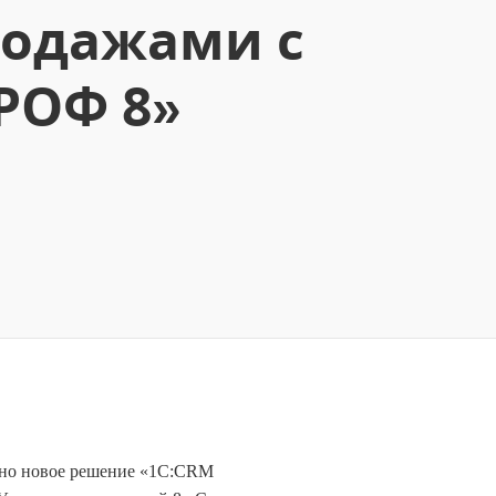
родажами с
РОФ 8»
ано новое решение «1С:CRM