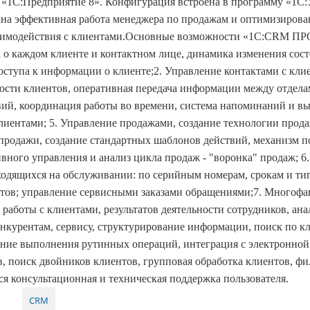
 «1С:Предприятие 8». Конфигурация встроена в программу «1С:
а эффективная работа менеджера по продажам и оптимизирова
аимодействия с клиентами.
Основные возможности «1С:CRM ПР
а о каждом клиенте и контактном лице, динамика изменения сос
оступа к информации о клиенте;
2. Управление контактами с кли
ости клиентов, оперативная передача информации между отдела
вий, координация работы во времени, система напоминаний и в
клиентами;
5. Управление продажами, создание технологии прод
 продажи, создание стандартных шаблонов действий, механизм 
вного управления и анализ цикла продаж - "воронка" продаж;
6
аходящихся на обслуживании: по серийным номерам, срокам и ти
ов; управление сервисными заказами обращениями;
7. Многофа
 работы с клиентами, результатов деятельности сотрудников, ан
онкурентам, сервису, структурирование информации, поиск по 
ение выполнения рутинных операций, интеграция с электронной 
 поиск двойников клиентов, групповая обработка клиентов, фи
ся консультационная и техническая поддержка пользователя.
CRM