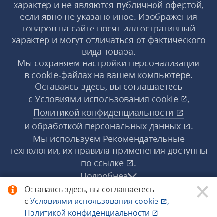
характер и не являются публичной офертой,
если явно не указано иное. Изображения
товаров на сайте носят иллюстративный
характер и могут отличаться от фактического
вида товара.
Мы сохраняем настройки персонализации
в cookie‑файлах на вашем компьютере.
Оставаясь здесь, вы соглашаетесь
с
Условиями использования
cookie
,
Политикой конфиденциальности
и
обработкой персональных данных
.
Мы используем Рекомендательные
технологии, их правила применения доступны
по ссылке
.
Подробнее
Оставаясь здесь, вы соглашаетесь
с
Условиями использования
cookie
,
© 1998−2026 «1С‑Рарус» ®. Все права
Политикой конфиденциальности