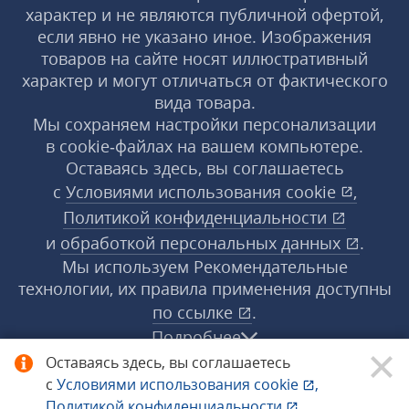
характер и не являются публичной офертой,
если явно не указано иное. Изображения
товаров на сайте носят иллюстративный
характер и могут отличаться от фактического
вида товара.
Мы сохраняем настройки персонализации
в cookie‑файлах на вашем компьютере.
Оставаясь здесь, вы соглашаетесь
с
Условиями использования
cookie
,
Политикой конфиденциальности
и
обработкой персональных данных
.
Мы используем Рекомендательные
технологии, их правила применения доступны
по ссылке
.
Подробнее
Оставаясь здесь, вы соглашаетесь
с
Условиями использования
cookie
,
© 1998−2026 «1С‑Рарус» ®. Все права
Политикой конфиденциальности