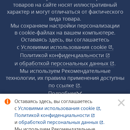
товаров на сайте носят иллюстративный
характер и могут отличаться от фактического
вида товара.
Мы сохраняем настройки персонализации
в cookie‑файлах на вашем компьютере.
Оставаясь здесь, вы соглашаетесь
с
Условиями использования
cookie
,
Политикой конфиденциальности
и
обработкой персональных данных
.
Мы используем Рекомендательные
технологии, их правила применения доступны
по ссылке
.
Подробнее
Оставаясь здесь, вы соглашаетесь
с
Условиями использования
cookie
,
© 1998−2026 «1С‑Рарус» ®. Все права
Политикой конфиденциальности
защищены.
и
обработкой персональных данных
.
Мы используем Рекомендательные