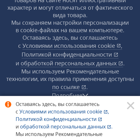
товаров на сайте носят иллюстративный
характер и могут отличаться от фактического
вида товара.
Мы сохраняем настройки персонализации
в cookie‑файлах на вашем компьютере.
Оставаясь здесь, вы соглашаетесь
с
Условиями использования
cookie
,
Политикой конфиденциальности
и
обработкой персональных данных
.
Мы используем Рекомендательные
технологии, их правила применения доступны
по ссылке
.
Подробнее
Оставаясь здесь, вы соглашаетесь
с
Условиями использования
cookie
,
© 1998−2026 «1С‑Рарус» ®. Все права
Политикой конфиденциальности
защищены.
и
обработкой персональных данных
.
Мы используем Рекомендательные