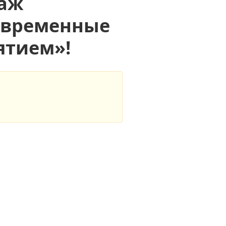
даж
Современные
ятием»!