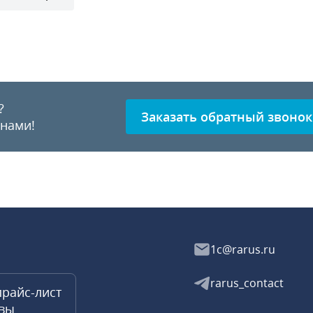
?
Заказать обратный звонок
 нами!
1c@rarus.ru
rarus_contact
прайс-лист
квы