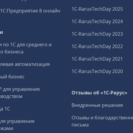
1C‑RarusTechDay 2025
1С:Предприятие 8 онлайн
1C‑RarusTechDay 2024
ги
1C‑RarusTechDay 2023
и по 1С для среднего и
1C‑RarusTechDay 2022
о бизнеса
1C‑RarusTechDay 2021
левая автоматизация
1C‑RarusTechDay 2020
ный бизнес
P для управления
Отзывы об «1С-Рарус»
зводством
Внедренные решения
а 1С
Отзывы и благодарственн
ля управления
письма
ажами