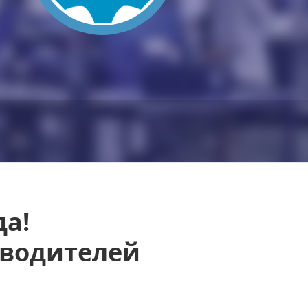
да!
оводителей