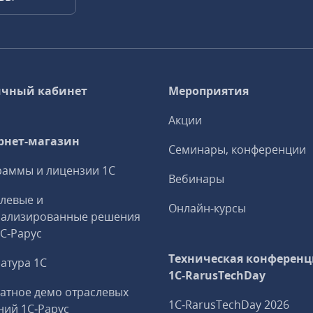
чный кабинет
Мероприятия
Акции
рнет-магазин
Семинары, конференции
аммы и лицензии 1С
Вебинары
левые и
Онлайн-курсы
иализированные решения
1С‑Рарус
Техническая конференц
атура 1С
1C‑RarusTechDay
атное демо отраслевых
1C‑RarusTechDay 2026
ий 1С‑Рарус