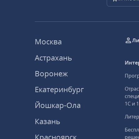
Москва
Ли
Астрахань
Инте
Воронеж
Прогр
Екатеринбург
Отрас
спец
Йошкар-Ола
1С и 
Литер
Казань
Беспл
Красноярск
решен