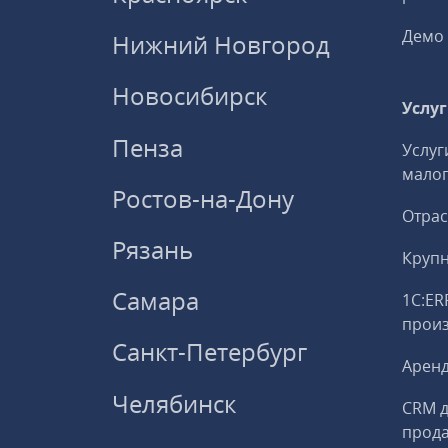
Демо 
Нижний Новгород
Новосибирск
Услу
Пенза
Услуг
малог
Ростов-на-Дону
Отрас
Рязань
Круп
Самара
1С:ER
прои
Санкт-Петербург
Аренд
Челябинск
CRM д
прод