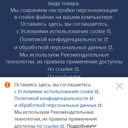
вида товара.
Мы сохраняем настройки персонализации
в cookie‑файлах на вашем компьютере.
Оставаясь здесь, вы соглашаетесь
с
Условиями использования
cookie
,
Политикой конфиденциальности
и
обработкой персональных данных
.
Мы используем Рекомендательные
технологии, их правила применения доступны
по ссылке
.
Подробнее
Оставаясь здесь, вы соглашаетесь
с
Условиями использования
cookie
,
© 1998−2026 «1С‑Рарус» ®. Все права
Политикой конфиденциальности
защищены.
и
обработкой персональных данных
.
Мы используем Рекомендательные
технологии, их правила применения
Сообщить об ошибке
доступны
по ссылке
.
Подробнее