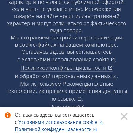
характер и не являются публичной офертой,
если явно не указано иное. Изображения
товаров на сайте носят иллюстративный
характер и могут отличаться от фактического
вида товара.
Мы сохраняем настройки персонализации
в cookie‑файлах на вашем компьютере.
Оставаясь здесь, вы соглашаетесь
с
Условиями использования
cookie
,
Политикой конфиденциальности
и
обработкой персональных данных
.
Мы используем Рекомендательные
технологии, их правила применения доступны
по ссылке
.
Подробнее
Оставаясь здесь, вы соглашаетесь
с
Условиями использования
cookie
,
© 1998−2026 «1С‑Рарус» ®. Все права
Политикой конфиденциальности
защищены.