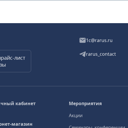
1c@rarus.ru
rarus_contact
прайс-лист
квы
чный кабинет
Мероприятия
Акции
рнет-магазин
Семинары, конференции