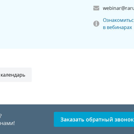
webinar@raru
Ознакомитьс
в вебинарах
 календарь
?
Заказать обратный звонок
 нами!