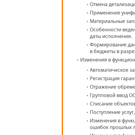
Отмена детализации
Применение унифи
Материальные запа
Особенности веден
даты исполнения.
Формирование дан
в бюджеты в разре
Изменения в функцио
Автоматическое за
Регистрация гаран
Отражение обреме
Групповой ввод ОС
Списание объектов
Поступление услуг,
Изменения в функц
ошибок прошлых л