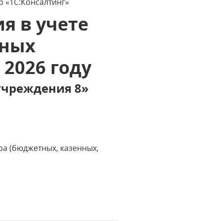
р «1С:Консалтинг»
я в учете
нных
2026 году
учреждения 8»
ра (бюджетных, казенных,