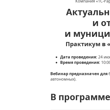
Компания «1С‑Рар
Актуальн
и о
и муници
Практикум в 
Дата проведения:
24 июн
Время проведения:
10:0
Вебинар предназначен для
б
автономных).
В программ