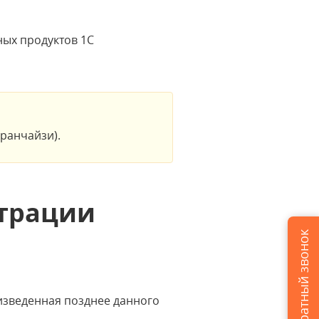
ых продуктов 1С
ранчайзи).
страции
Заказать обратный звонок
изведенная позднее данного