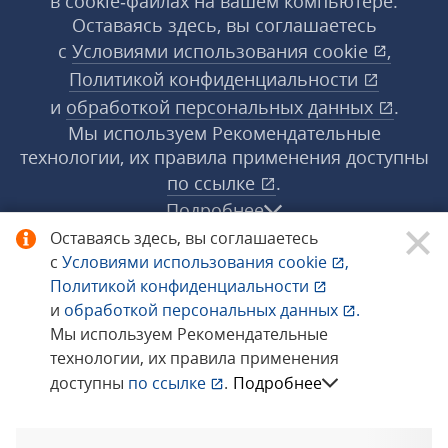
в cookie‑файлах на вашем компьютере.
Оставаясь здесь, вы соглашаетесь
с
Условиями использования
cookie
,
Политикой конфиденциальности
и
обработкой персональных данных
.
Мы используем Рекомендательные
технологии, их правила применения доступны
по ссылке
.
Подробнее
Оставаясь здесь, вы соглашаетесь
с
Условиями использования
cookie
,
© 1998−2026 «1С‑Рарус» ®. Все права
Политикой конфиденциальности
защищены.
и
обработкой персональных данных
.
Мы используем Рекомендательные
технологии, их правила применения
Сообщить об ошибке
доступны
по ссылке
.
Подробнее