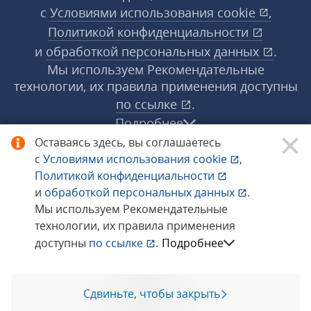
с
Условиями использования
cookie
,
Политикой конфиденциальности
и
обработкой персональных данных
.
Мы используем Рекомендательные
технологии, их правила применения доступны
по ссылке
.
Подробнее
Оставаясь здесь, вы соглашаетесь
с
Условиями использования
cookie
,
© 1998−2026 «1С‑Рарус» ®. Все права
Политикой конфиденциальности
защищены.
и
обработкой персональных данных
.
Мы используем Рекомендательные
технологии, их правила применения
Сообщить об ошибке
доступны
по ссылке
.
Подробнее
Сдвиньте, чтобы закрыть
Позвоните мне