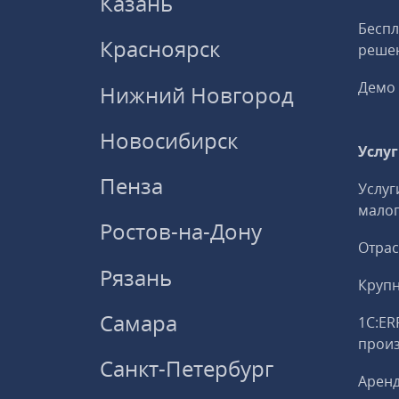
Казань
Беспл
Красноярск
решен
Демо 
Нижний Новгород
Новосибирск
Услу
Пенза
Услуг
малог
Ростов-на-Дону
Отрас
Рязань
Круп
Самара
1С:ER
прои
Санкт-Петербург
Аренд