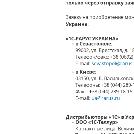
только через отправку за
Заявку на приобретение мо
Украине.
«1С-РАРУС УКРАИНА»
в Севастополе:
99002, ул. Брестская, д. 1
Телефон/факс: +38 (0692) 
Е-mail:
sevastopol@rarus.
в Киеве:
03150, ул. Б. Васильковс
Телефоны: +38 (044) 289-1
Факс: +38 (044) 289-18-15
Е-mail:
ua@rarus.ru
Дистрибьюторы «1С» в Ук
ООО «1С-Теллур»
Контактные лица: Велич