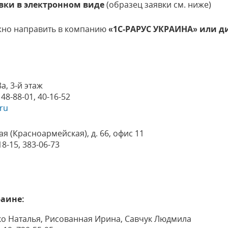
явки в электронном виде
(образец заявки см. ниже)
жно направить в компанию
«1С-РАРУС УКРАИНА» или д
8а, 3-й этаж
48-88-01, 40-16-52
ru
кая (Красноармейская), д. 66, офис 11
8-15, 383-06-73
раине:
ко Наталья, Рисованная Ирина, Савчук Людмила