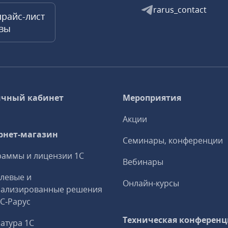
rarus_contact
прайс-лист
квы
чный кабинет
Мероприятия
Акции
рнет-магазин
Семинары, конференции
аммы и лицензии 1С
Вебинары
левые и
Онлайн-курсы
иализированные решения
1С‑Рарус
Техническая конференц
атура 1С