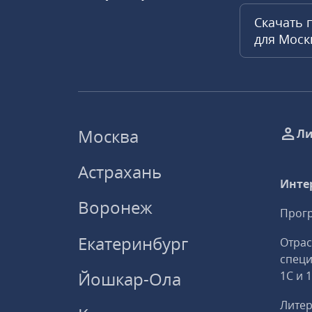
Скачать 
для Мос
Москва
Ли
Астрахань
Инте
Воронеж
Прогр
Екатеринбург
Отрас
спец
Йошкар-Ола
1С и 
Литер