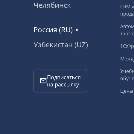
Челябинск
CRM д
прод
Авто
Россия (RU)
торго
Узбекистан (UZ)
1С:Ф
Межд
Учебн
Подписаться
обуче
на рассылку
Цены 