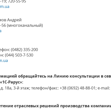
-19; 720-55-95
om.ua
мов Андрей
29-56 (многоканальный)
a
фон: (0482) 335-200
: (044) 503-7-530
m.ua
мацией обращайтесь на Линию консультации в сев
1С-Рарус»:
д. 18а, 3-й этаж; телефон/факс: +38 (0692) 48-88-01; e-mail
етение отраслевых решений производства компании