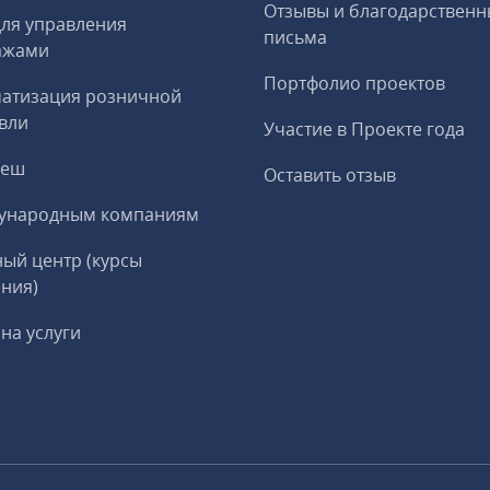
Отзывы и благодарственн
ля управления
письма
ажами
Портфолио проектов
матизация розничной
вли
Участие в Проекте года
реш
Оставить отзыв
ународным компаниям
ый центр (курсы
ния)
на услуги