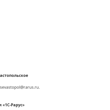
астопольское
: sevastopol@rarus.ru.
 «1С-Рарус»