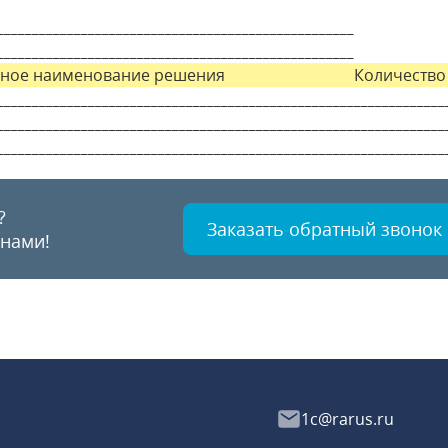
___________________________________________________
___________________________________________________
ное наименование решения
Количество
___________________________________________________
_____________
___________________________________________________
_____________
___________________________________________________
_____________
?
Заказать обратный звонок
 нами!
1c@rarus.ru