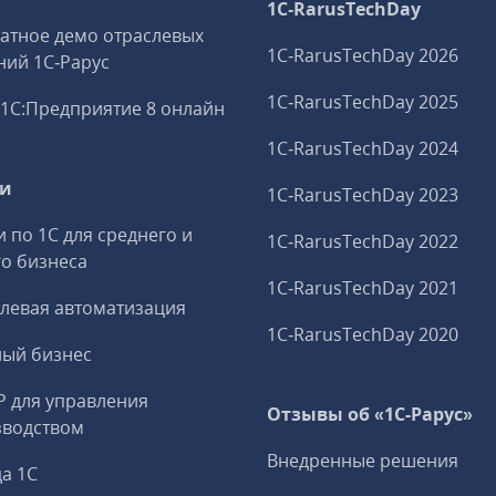
1C‑RarusTechDay
атное демо отраслевых
1C‑RarusTechDay 2026
ий 1С‑Рарус
1C‑RarusTechDay 2025
1С:Предприятие 8 онлайн
1C‑RarusTechDay 2024
ги
1C‑RarusTechDay 2023
и по 1С для среднего и
1C‑RarusTechDay 2022
о бизнеса
1C‑RarusTechDay 2021
левая автоматизация
1C‑RarusTechDay 2020
ный бизнес
P для управления
Отзывы об «1С-Рарус»
зводством
Внедренные решения
а 1С