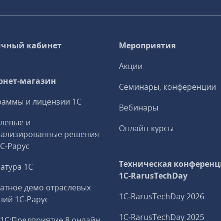
чный кабинет
Мероприятия
Акции
рнет-магазин
Семинары, конференции
аммы и лицензии 1С
Вебинары
левые и
Онлайн-курсы
иализированные решения
1С‑Рарус
Техническая конференц
атура 1С
1C‑RarusTechDay
атное демо отраслевых
1C‑RarusTechDay 2026
ий 1С‑Рарус
1C‑RarusTechDay 2025
1С:Предприятие 8 онлайн