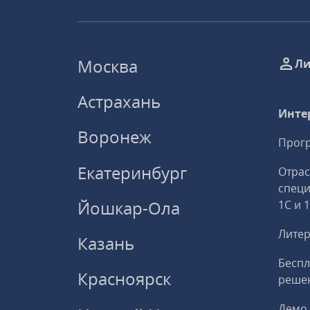
Москва
Ли
Астрахань
Инте
Воронеж
Прогр
Екатеринбург
Отрас
спец
Йошкар-Ола
1С и 
Литер
Казань
Беспл
Красноярск
решен
Демо 