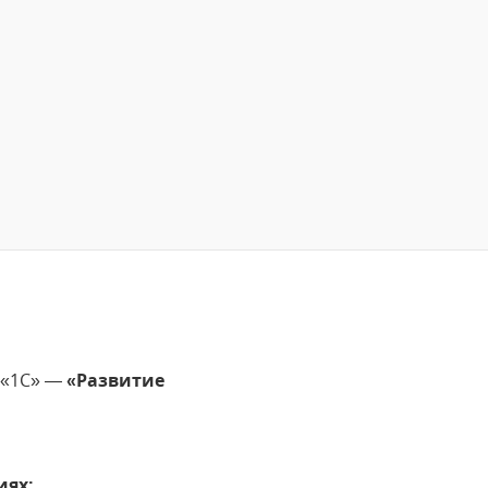
 «1С» —
«Развитие
иях: