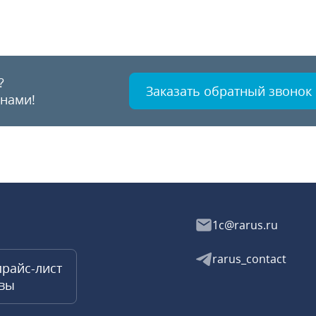
?
Заказать обратный звонок
 нами!
1c@rarus.ru
rarus_contact
прайс-лист
квы