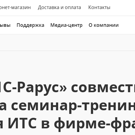
рнет-магазин
Доставка и оплата
Контакты
зывы
Поддержка
Медиа-центр
О компании
С-Рарус» совмес
а семинар-трени
 ИТС в фирме-фра