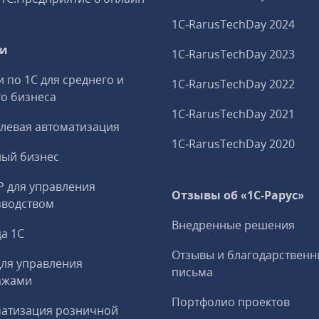
1C‑RarusTechDay 2024
ги
1C‑RarusTechDay 2023
и по 1С для среднего и
1C‑RarusTechDay 2022
о бизнеса
1C‑RarusTechDay 2021
левая автоматизация
1C‑RarusTechDay 2020
ный бизнес
P для управления
Отзывы об «1С-Рарус»
зводством
Внедренные решения
а 1С
Отзывы и благодарственн
ля управления
письма
ажами
Портфолио проектов
матизация розничной