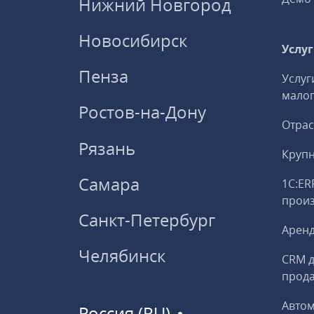
Нижний Новгород
Новосибирск
Услу
Пенза
Услуг
малог
Ростов-на-Дону
Отрас
Рязань
Круп
Самара
1С:ER
прои
Санкт-Петербург
Аренд
Челябинск
CRM д
прод
Авто
Россия (RU)