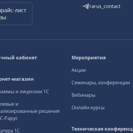
rarus_contact
прайс-лист
квы
чный кабинет
Мероприятия
Акции
рнет-магазин
Семинары, конференции
аммы и лицензии 1С
Вебинары
левые и
Онлайн-курсы
иализированные решения
1С‑Рарус
Техническая конференц
атура 1С