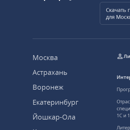
Скачать 
для Мос
Москва
Ли
Астрахань
Инте
Воронеж
Прогр
Екатеринбург
Отрас
спец
Йошкар-Ола
1С и 
Литер