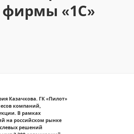
т фирмы «1С»
ия Казачкова. ГК «Пилот»
несов компаний,
укции. В рамках
ий на российском рынке
аслевых решений