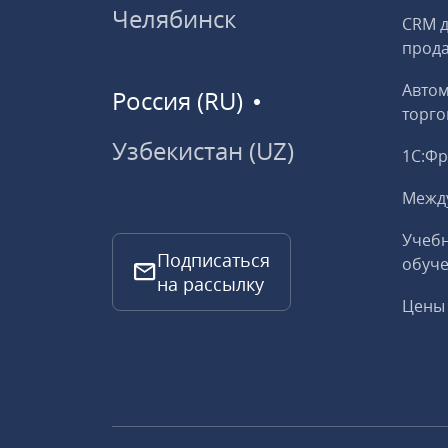
Челябинск
CRM д
прод
Авто
Россия (RU)
торго
Узбекистан (UZ)
1С:Ф
Межд
Учебн
Подписаться
обуче
на рассылку
Цены 