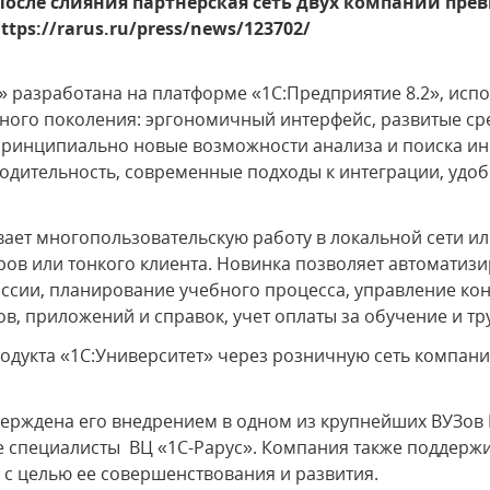
После слияния партнерская сеть двух компаний прев
ps://rarus.ru/press/news/123702/
 разработана на платформе «1С:Предприятие 8.2», исп
ного поколения: эргономичный интерфейс, развитые ср
 принципиально новые возможности анализа и поиска и
одительность, современные подходы к интеграции, удо
ает многопользовательскую работу в локальной сети ил
ов или тонкого клиента. Новинка позволяет автоматиз
ссии, планирование учебного процесса, управление кон
ов, приложений и справок, учет оплаты за обучение и тр
дукта «1С:Университет» через розничную сеть компани
верждена его внедрением в одном из крупнейших ВУЗов 
 специалисты ВЦ «1С-Рарус». Компания также поддержив
с целью ее совершенствования и развития.