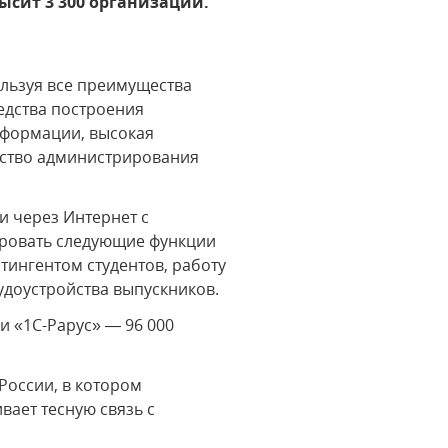
ысит 3 300 организаций.
ользуя все преимущества
едства построения
нформации, высокая
бство администрирования
и через Интернет с
ировать следующие функции
тингентом студентов, работу
удоустройства выпускников.
и «1С-Рарус» — 96 000
России, в котором
ает тесную связь с