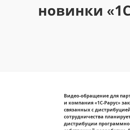
новинки «1С
Видео-обращение для парт
и компания «1С-Рарус» за
связанных с дистрибуцие
сотрудничества планируе
дистрибуции программног