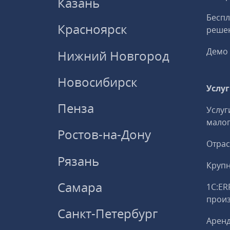
Казань
Беспл
Красноярск
решен
Демо 
Нижний Новгород
Новосибирск
Услу
Пенза
Услуг
малог
Ростов-на-Дону
Отрас
Рязань
Круп
Самара
1С:ER
прои
Санкт-Петербург
Аренд