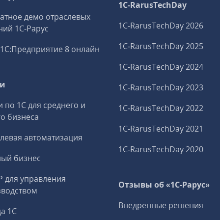
1C‑RarusTechDay
атное демо отраслевых
1C‑RarusTechDay 2026
ий 1С‑Рарус
1C‑RarusTechDay 2025
1С:Предприятие 8 онлайн
1C‑RarusTechDay 2024
ги
1C‑RarusTechDay 2023
и по 1С для среднего и
1C‑RarusTechDay 2022
о бизнеса
1C‑RarusTechDay 2021
левая автоматизация
1C‑RarusTechDay 2020
ный бизнес
P для управления
Отзывы об «1С-Рарус»
зводством
Внедренные решения
а 1С