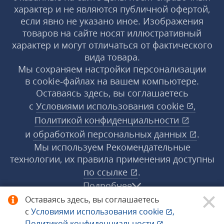
характер и не являются публичной офертой,
если явно не указано иное. Изображения
товаров на сайте носят иллюстративный
характер и могут отличаться от фактического
вида товара.
Мы сохраняем настройки персонализации
в cookie‑файлах на вашем компьютере.
Оставаясь здесь, вы соглашаетесь
с
Условиями использования
cookie
,
Политикой конфиденциальности
и
обработкой персональных данных
.
Мы используем Рекомендательные
технологии, их правила применения доступны
по ссылке
.
Подробнее
Оставаясь здесь, вы соглашаетесь
с
Условиями использования
cookie
,
© 1998−2026 «1С‑Рарус» ®. Все права
Политикой конфиденциальности