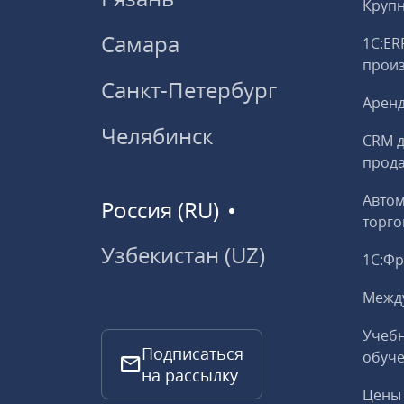
Круп
Самара
1С:ER
прои
Санкт-Петербург
Аренд
Челябинск
CRM д
прод
Авто
Россия (RU)
торго
Узбекистан (UZ)
1С:Ф
Межд
Учебн
Подписаться
обуче
на рассылку
Цены 