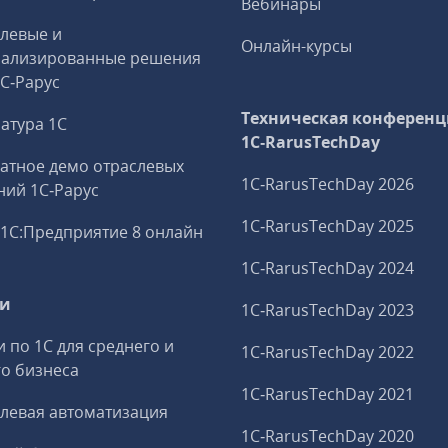
Вебинары
левые и
Онлайн-курсы
иализированные решения
1С‑Рарус
Техническая конференц
атура 1С
1C‑RarusTechDay
атное демо отраслевых
1C‑RarusTechDay 2026
ий 1С‑Рарус
1C‑RarusTechDay 2025
1С:Предприятие 8 онлайн
1C‑RarusTechDay 2024
ги
1C‑RarusTechDay 2023
и по 1С для среднего и
1C‑RarusTechDay 2022
о бизнеса
1C‑RarusTechDay 2021
левая автоматизация
1C‑RarusTechDay 2020