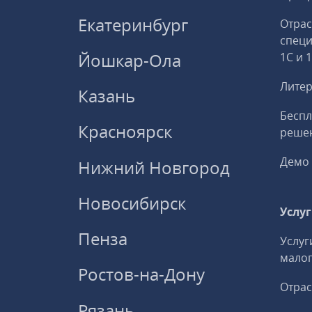
Екатеринбург
Отрас
спец
Йошкар-Ола
1С и 
Литер
Казань
Беспл
Красноярск
решен
Демо 
Нижний Новгород
Новосибирск
Услу
Пенза
Услуг
малог
Ростов-на-Дону
Отрас
Рязань