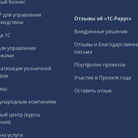
ный бизнес
P для управления
Отзывы об «1С-Рарус»
зводством
Внедренные решения
а 1С
Отзывы и благодарственн
ля управления
письма
ажами
Портфолио проектов
матизация розничной
вли
Участие в Проекте года
реш
Оставить отзыв
ународным компаниям
ый центр (курсы
ния)
на услуги