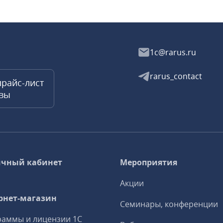
1c@rarus.ru
rarus_contact
прайс-лист
квы
чный кабинет
Мероприятия
Акции
рнет-магазин
Семинары, конференции
аммы и лицензии 1С