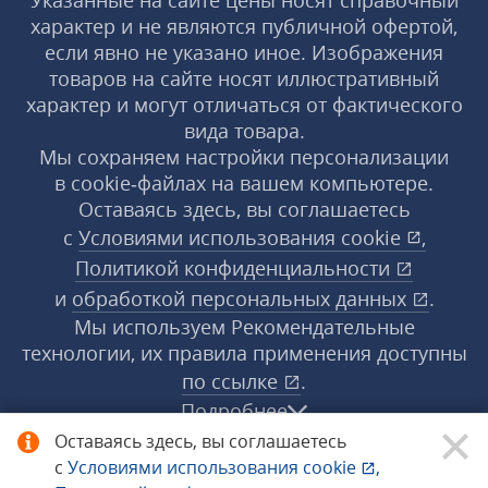
Указанные на сайте цены носят справочный
характер и не являются публичной офертой,
если явно не указано иное. Изображения
товаров на сайте носят иллюстративный
характер и могут отличаться от фактического
вида товара.
Мы сохраняем настройки персонализации
в cookie‑файлах на вашем компьютере.
Оставаясь здесь, вы соглашаетесь
с
Условиями использования
cookie
,
Политикой конфиденциальности
и
обработкой персональных данных
.
Мы используем Рекомендательные
технологии, их правила применения доступны
по ссылке
.
Подробнее
Оставаясь здесь, вы соглашаетесь
с
Условиями использования
cookie
,
© 1998−2026 «1С‑Рарус» ®. Все права