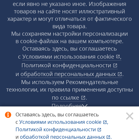
если явно не указано иное. Изображения
товаров на сайте носят иллюстративный
характер и могут отличаться от фактического
вида товара.
Мы сохраняем настройки персонализации
в cookie‑файлах на вашем компьютере.
Оставаясь здесь, вы соглашаетесь
с
Условиями использования
cookie
,
Политикой конфиденциальности
и
обработкой персональных данных
.
Мы используем Рекомендательные
технологии, их правила применения доступны
по ссылке
.
Подробнее
Оставаясь здесь, вы соглашаетесь
с
Условиями использования
cookie
,
© 1998−2026 «1С‑Рарус» ®. Все права
Политикой конфиденциальности
защищены.
и
обработкой персональных данных
.