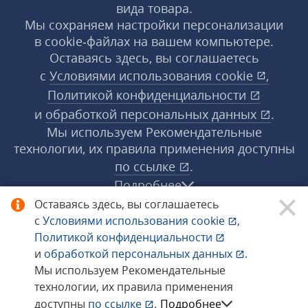
вида товара.
Мы сохраняем настройки персонализации
в cookie‑файлах на вашем компьютере.
Оставаясь здесь, вы соглашаетесь
с
Условиями использования
cookie
,
Политикой конфиденциальности
и
обработкой персональных данных
.
Мы используем Рекомендательные
технологии, их правила применения доступны
по ссылке
.
Подробнее
Оставаясь здесь, вы соглашаетесь
с
Условиями использования
cookie
,
© 1998−2026 «1С‑Рарус» ®. Все права
Политикой конфиденциальности
защищены.
и
обработкой персональных данных
.
Мы используем Рекомендательные
технологии, их правила применения
Сообщить об ошибке
доступны
по ссылке
.
Подробнее