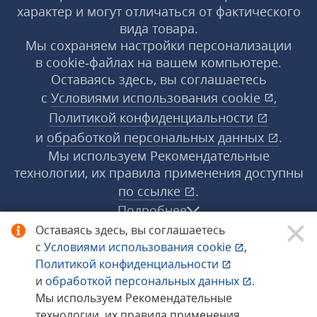
характер и могут отличаться от фактического
вида товара.
Мы сохраняем настройки персонализации
в cookie‑файлах на вашем компьютере.
Оставаясь здесь, вы соглашаетесь
с
Условиями использования
cookie
,
Политикой конфиденциальности
и
обработкой персональных данных
.
Мы используем Рекомендательные
технологии, их правила применения доступны
по ссылке
.
Подробнее
Оставаясь здесь, вы соглашаетесь
с
Условиями использования
cookie
,
© 1998−2026 «1С‑Рарус» ®. Все права
Политикой конфиденциальности
защищены.
и
обработкой персональных данных
.
Мы используем Рекомендательные
технологии, их правила применения