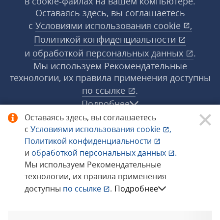
в cookie‑файлах на вашем компьютере.
Оставаясь здесь, вы соглашаетесь
с
Условиями использования
cookie
,
Политикой конфиденциальности
и
обработкой персональных данных
.
Мы используем Рекомендательные
технологии, их правила применения доступны
по ссылке
.
Подробнее
Оставаясь здесь, вы соглашаетесь
с
Условиями использования
cookie
,
© 1998−2026 «1С‑Рарус» ®. Все права
Политикой конфиденциальности
защищены.
и
обработкой персональных данных
.
Мы используем Рекомендательные
технологии, их правила применения
Сообщить об ошибке
доступны
по ссылке
.
Подробнее