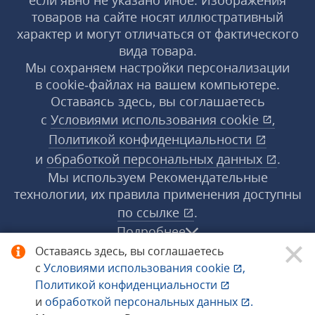
если явно не указано иное. Изображения
товаров на сайте носят иллюстративный
характер и могут отличаться от фактического
вида товара.
Мы сохраняем настройки персонализации
в cookie‑файлах на вашем компьютере.
Оставаясь здесь, вы соглашаетесь
с
Условиями использования
cookie
,
Политикой конфиденциальности
и
обработкой персональных данных
.
Мы используем Рекомендательные
технологии, их правила применения доступны
по ссылке
.
Подробнее
Оставаясь здесь, вы соглашаетесь
с
Условиями использования
cookie
,
© 1998−2026 «1С‑Рарус» ®. Все права
Политикой конфиденциальности
защищены.
и
обработкой персональных данных
.