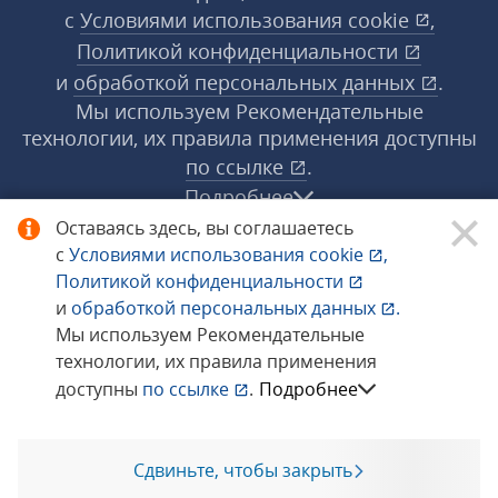
с
Условиями использования
cookie
,
Политикой конфиденциальности
и
обработкой персональных данных
.
Мы используем Рекомендательные
технологии, их правила применения доступны
по ссылке
.
Подробнее
Оставаясь здесь, вы соглашаетесь
с
Условиями использования
cookie
,
© 1998−2026 «1С‑Рарус» ®. Все права
Политикой конфиденциальности
защищены.
и
обработкой персональных данных
.
Мы используем Рекомендательные
технологии, их правила применения
Сообщить об ошибке
доступны
по ссылке
.
Подробнее
Сдвиньте, чтобы закрыть
Позвоните мне