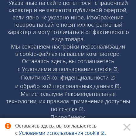
Указанные на сайте цены носят справочный
характер и не являются публичной офертой,
если явно не указано иное. Изображения
товаров на сайте носят иллюстративный
характер и могут отличаться от фактического
вида товара.
Мы сохраняем настройки персонализации
в cookie‑файлах на вашем компьютере.
Оставаясь здесь, вы соглашаетесь
с
Условиями использования
cookie
,
Политикой конфиденциальности
и
обработкой персональных данных
.
Мы используем Рекомендательные
технологии, их правила применения доступны
по ссылке
.
Подробнее
Оставаясь здесь, вы соглашаетесь
с
Условиями использования
cookie
,
© 1998−2026 «1С‑Рарус» ®. Все права