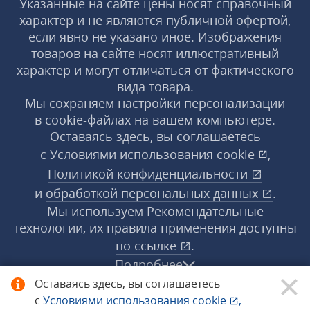
Указанные на сайте цены носят справочный
характер и не являются публичной офертой,
если явно не указано иное. Изображения
товаров на сайте носят иллюстративный
характер и могут отличаться от фактического
вида товара.
Мы сохраняем настройки персонализации
в cookie‑файлах на вашем компьютере.
Оставаясь здесь, вы соглашаетесь
с
Условиями использования
cookie
,
Политикой конфиденциальности
и
обработкой персональных данных
.
Мы используем Рекомендательные
технологии, их правила применения доступны
по ссылке
.
Подробнее
Оставаясь здесь, вы соглашаетесь
с
Условиями использования
cookie
,
© 1998−2026 «1С‑Рарус» ®. Все права