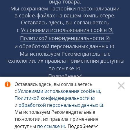
вида товара.
Мы сохраняем настройки персонализации
в cookie‑файлах на вашем компьютере.
Оставаясь здесь, вы соглашаетесь
с
Условиями использования
cookie
,
Политикой конфиденциальности
и
обработкой персональных данных
.
Мы используем Рекомендательные
технологии, их правила применения доступны
по ссылке
.
Подробнее
Оставаясь здесь, вы соглашаетесь
с
Условиями использования
cookie
,
© 1998−2026 «1С‑Рарус» ®. Все права
Политикой конфиденциальности
защищены.
и
обработкой персональных данных
.
Мы используем Рекомендательные
технологии, их правила применения
Сообщить об ошибке
доступны
по ссылке
.
Подробнее