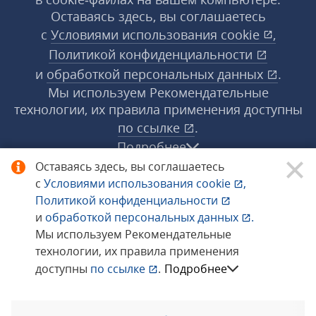
Оставаясь здесь, вы соглашаетесь
с
Условиями использования
cookie
,
Политикой конфиденциальности
и
обработкой персональных данных
.
Мы используем Рекомендательные
технологии, их правила применения доступны
по ссылке
.
Подробнее
Оставаясь здесь, вы соглашаетесь
с
Условиями использования
cookie
,
© 1998−2026 «1С‑Рарус» ®. Все права
Политикой конфиденциальности
защищены.
и
обработкой персональных данных
.
Мы используем Рекомендательные
технологии, их правила применения
Сообщить об ошибке
доступны
по ссылке
.
Подробнее