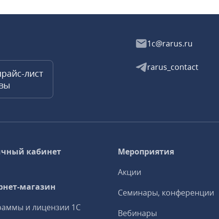
1c@rarus.ru
rarus_contact
прайс-лист
квы
чный кабинет
Мероприятия
Акции
рнет-магазин
Семинары, конференции
аммы и лицензии 1С
Вебинары