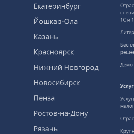
Екатеринбург
Отрас
спец
Йошкар-Ола
1С и 
Литер
Казань
Беспл
Красноярск
решен
Демо 
Нижний Новгород
Новосибирск
Услу
Пенза
Услуг
малог
Ростов-на-Дону
Отрас
Рязань
Круп