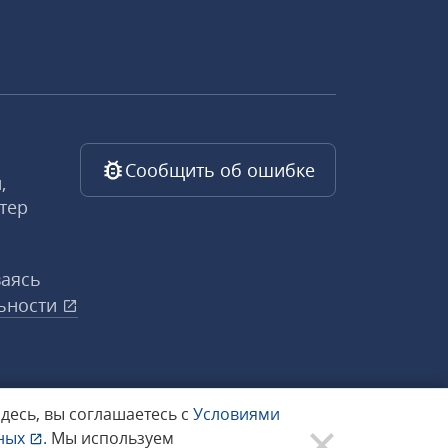
Сообщить об ошибке
,
тер
ваясь
ьности
здесь, вы соглашаетесь с
Условиями
нных
.
Мы используем