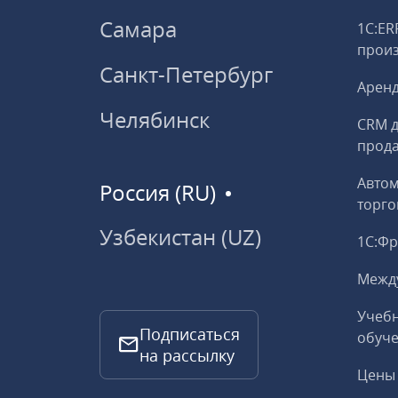
Самара
1С:ER
прои
Санкт-Петербург
Аренд
Челябинск
CRM д
прод
Авто
Россия (RU)
торго
Узбекистан (UZ)
1С:Ф
Межд
Учебн
Подписаться
обуче
на рассылку
Цены 