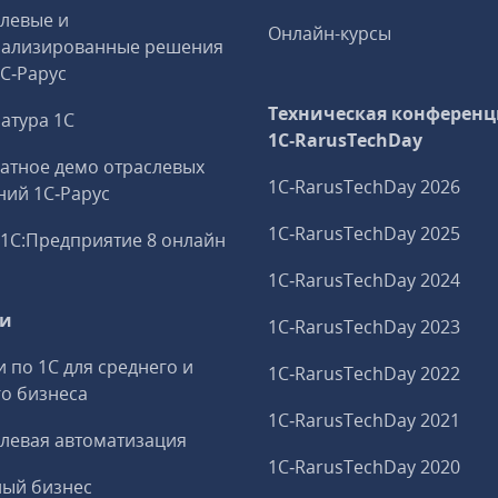
левые и
Онлайн-курсы
иализированные решения
1С‑Рарус
Техническая конференц
атура 1С
1C‑RarusTechDay
атное демо отраслевых
1C‑RarusTechDay 2026
ий 1С‑Рарус
1C‑RarusTechDay 2025
1С:Предприятие 8 онлайн
1C‑RarusTechDay 2024
ги
1C‑RarusTechDay 2023
и по 1С для среднего и
1C‑RarusTechDay 2022
о бизнеса
1C‑RarusTechDay 2021
левая автоматизация
1C‑RarusTechDay 2020
ный бизнес