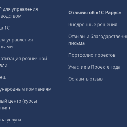
P для управления
Отзывы об «1С-Рарус»
зводством
Внедренные решения
а 1С
Отзывы и благодарственн
ля управления
письма
ажами
Портфолио проектов
матизация розничной
вли
Участие в Проекте года
реш
Оставить отзыв
ународным компаниям
ый центр (курсы
ния)
на услуги