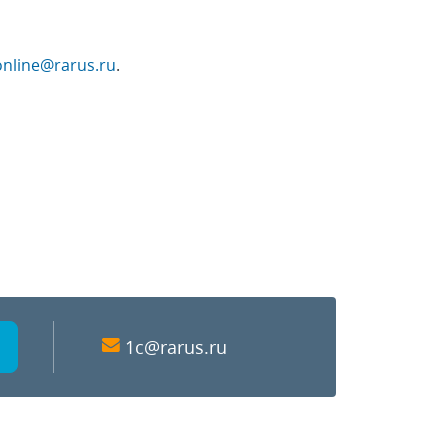
online@rarus.ru
.
1c@rarus.ru