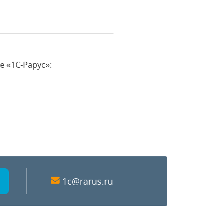
е «1С‑Рарус»:
1c@rarus.ru