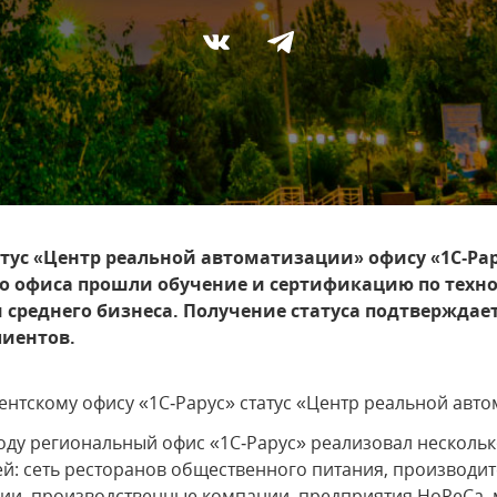
тус «Центр реальной автоматизации» офису «1С‑Рар
о офиса прошли обучение и сертификацию по техн
 среднего бизнеса. Получение статуса подтверждае
лиентов.
нтскому офису «1С‑Рарус» статус «Центр реальной авто
году региональный офис «1С‑Рарус» реализовал несколь
й: сеть ресторанов общественного питания, производит
ии, производственные компании, предприятия HoReCa, 