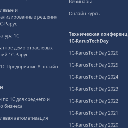
Вебинары
левые и
Онлайн-курсы
иализированные решения
1С‑Рарус
Техническая конференц
атура 1С
1C‑RarusTechDay
атное демо отраслевых
1C‑RarusTechDay 2026
ий 1С‑Рарус
1C‑RarusTechDay 2025
1С:Предприятие 8 онлайн
1C‑RarusTechDay 2024
ги
1C‑RarusTechDay 2023
и по 1С для среднего и
1C‑RarusTechDay 2022
о бизнеса
1C‑RarusTechDay 2021
левая автоматизация
1C‑RarusTechDay 2020