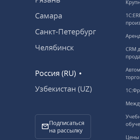
Круп
Самара
1С:ER
прои
Санкт-Петербург
Аренд
Челябинск
CRM д
прод
Авто
Россия (RU)
торго
Узбекистан (UZ)
1С:Ф
Межд
Учебн
Подписаться
обуче
на рассылку
Цены 