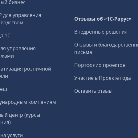
ный бизнес
P для управления
Отзывы об «1С-Рарус»
зводством
Внедренные решения
а 1С
Отзывы и благодарственн
ля управления
письма
ажами
Портфолио проектов
матизация розничной
вли
Участие в Проекте года
реш
Оставить отзыв
ународным компаниям
ый центр (курсы
ния)
на услуги