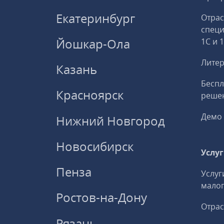
Екатеринбург
Отрас
спец
Йошкар-Ола
1С и 
Литер
Казань
Беспл
Красноярск
решен
Демо 
Нижний Новгород
Новосибирск
Услу
Пенза
Услуг
малог
Ростов-на-Дону
Отрас
Рязань