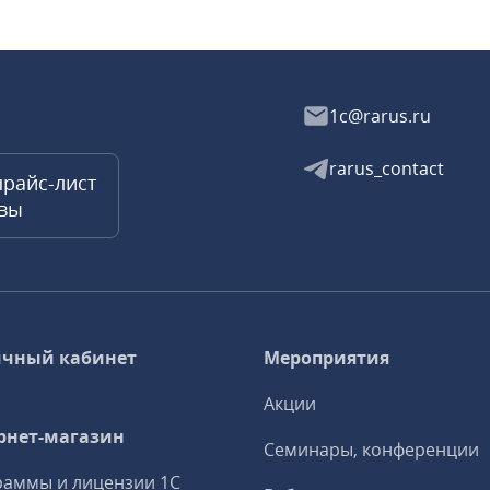
1c@rarus.ru
rarus_contact
прайс-лист
квы
чный кабинет
Мероприятия
Акции
рнет-магазин
Семинары, конференции
аммы и лицензии 1С