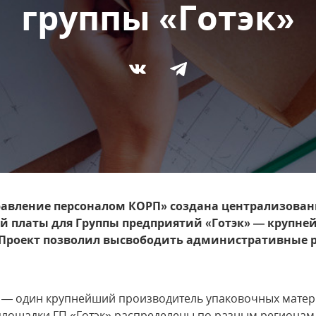
группы «Готэк»
правление персоналом КОРП» создана централизован
ой платы для Группы предприятий «Готэк» — крупне
 Проект позволил высвободить административные р
» — один крупнейший производитель упаковочных матер
площадки ГП «Готэк» распределены по разным регионам