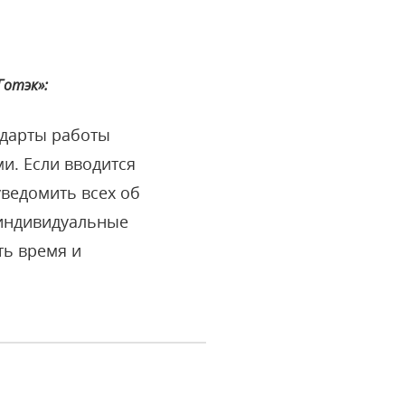
Готэк»:
ндарты работы
и. Если вводится
уведомить всех об
 индивидуальные
ть время и