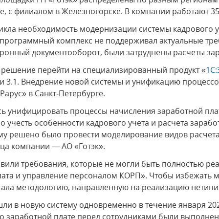
е, с филиалом в Железногорске. В компании работают 3
никла необходимость модернизации системы кадрового у
 программный комплекс не поддерживал актуальные тре
тронный документооборот, были затруднены расчеты за
о решение перейти на специализированный продукт «
1С:
ии 3.1. Внедрение новой системы и унификацию процесс
Рарус» в Санкт‑Петербурге.
сь унифицировать процессы начисления заработной пла
ло учесть особенности кадрового учета и расчета зараб
ому решено было провести моделирование видов расчет
ца компании — АО «Готэк».
вили требования, которые не могли быть полностью ре
лата и управление персоналом КОРП». Чтобы избежать 
тала методологию, направленную на реализацию нетипи
ли в новую систему одновременно в течение января 2025
по заработной плате перед сотрудниками были выполне