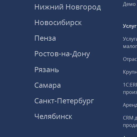
Демо 
Нижний Новгород
Новосибирск
Услу
Пенза
Услуг
малог
Ростов-на-Дону
Отрас
Рязань
Круп
Самара
1С:ER
прои
Санкт-Петербург
Аренд
Челябинск
CRM д
прод