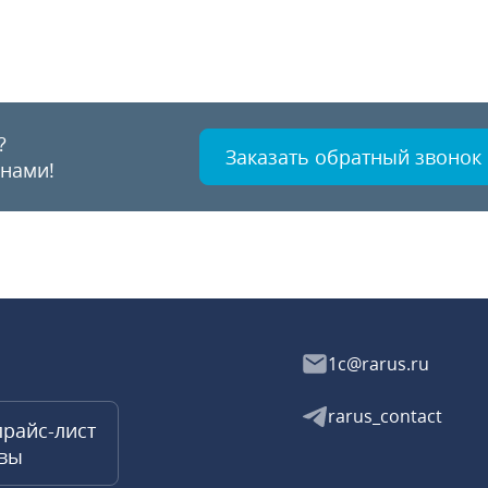
?
Заказать обратный звонок
 нами!
1c@rarus.ru
rarus_contact
прайс-лист
квы