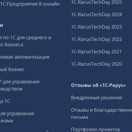
1C‑RarusTechDay 2025
1С:Предприятие 8 онлайн
1C‑RarusTechDay 2024
ги
1C‑RarusTechDay 2023
и по 1С для среднего и
1C‑RarusTechDay 2022
о бизнеса
1C‑RarusTechDay 2021
левая автоматизация
1C‑RarusTechDay 2020
ный бизнес
P для управления
Отзывы об «1С-Рарус»
зводством
Внедренные решения
а 1С
Отзывы и благодарственн
ля управления
письма
ажами
Портфолио проектов