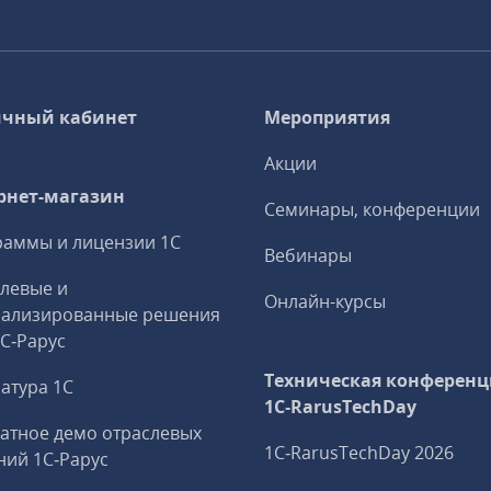
чный кабинет
Мероприятия
Акции
рнет-магазин
Семинары, конференции
аммы и лицензии 1С
Вебинары
левые и
Онлайн-курсы
иализированные решения
1С‑Рарус
Техническая конференц
атура 1С
1C‑RarusTechDay
атное демо отраслевых
1C‑RarusTechDay 2026
ий 1С‑Рарус