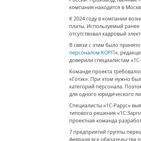
компания находится в Москв
К 2024 году в компании воз
платы. Используемый ранее
отсутствовал кадровый элек
В связи с этим было принят
персоналом КОРП
», редакц
доверили специалистам «1С‑
Команде проекта требовало
«Готэк». При этом нужно бы
категорий персонала. Поэт
для одного юридического ли
Специалисты «1С‑Рарус» выя
типового решения «1С:Зарп
проектная команда разрабо
7 предприятий группы переш
февраля все обязательства 