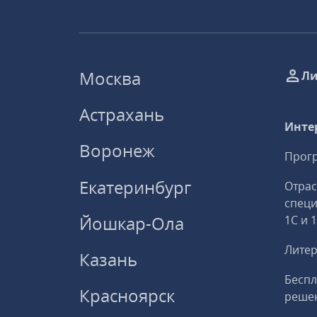
Москва
Ли
Астрахань
Инте
Воронеж
Прогр
Екатеринбург
Отрас
спец
Йошкар-Ола
1С и 
Литер
Казань
Беспл
Красноярск
решен