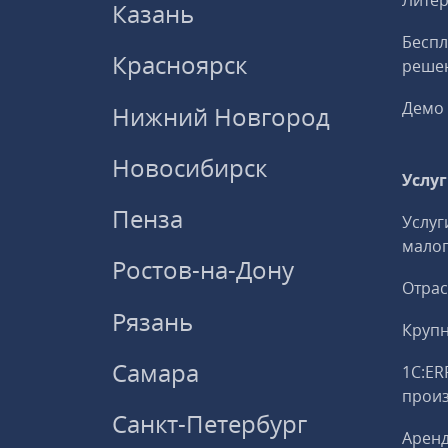
Литер
Казань
Беспл
Красноярск
решен
Демо 
Нижний Новгород
Новосибирск
Услу
Пенза
Услуг
малог
Ростов-на-Дону
Отрас
Рязань
Круп
Самара
1С:ER
прои
Санкт-Петербург
Аренд