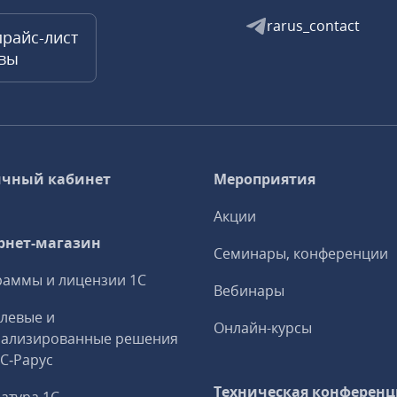
rarus_contact
прайс-лист
квы
чный кабинет
Мероприятия
Акции
рнет-магазин
Семинары, конференции
аммы и лицензии 1С
Вебинары
левые и
Онлайн-курсы
иализированные решения
1С‑Рарус
Техническая конференц