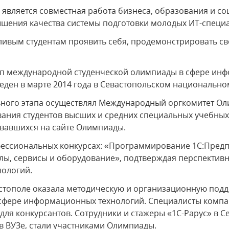
является совместная работа бизнеса, образования и со
ышения качества системы подготовки молодых ИТ-специа
ивым студентам проявить себя, продемонстрировать св
п международной студенческой олимпиады в сфере инф
веден в марте 2014 года в Севастопольском национально
ьного этапа осуществлял Международный оргкомитет О
вания студентов высших и средних специальных учебны
овавшихся на сайте Олимпиады.
офессиональных конкурсах: «Программирование 1C:Предп
олы, сервисы и оборудование», подтверждая перспективн
ологий.
стополе оказала методическую и организационную подд
сфере информационных технологий. Специалисты комп
для конкурсантов. Сотрудники и стажеры «1С-Рарус» в С
в ВУЗе, стали участниками Олимпиады.