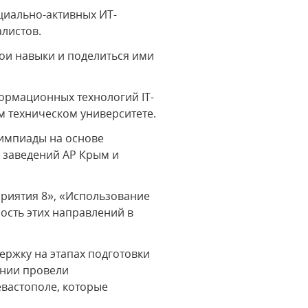
циально-активных ИТ-
листов.
ои навыки и поделиться ими
ормационных технологий IT-
м техническом университете.
лимпиады на основе
х заведений АР Крым и
риятия 8», «Использование
ость этих направлений в
ержку на этапах подготовки
ании провели
евастополе, которые