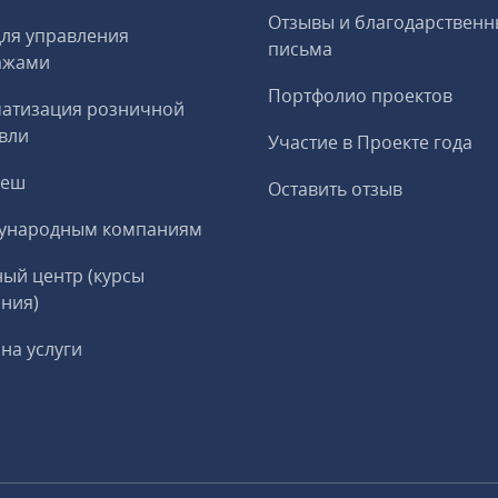
Отзывы и благодарственн
ля управления
письма
ажами
Портфолио проектов
матизация розничной
вли
Участие в Проекте года
реш
Оставить отзыв
ународным компаниям
ый центр (курсы
ния)
на услуги