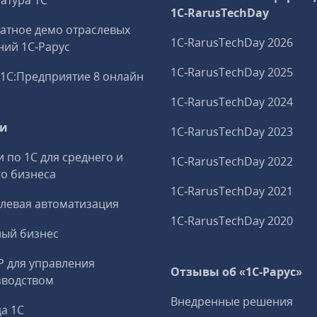
атура 1С
1C‑RarusTechDay
атное демо отраслевых
1C‑RarusTechDay 2026
ий 1С‑Рарус
1C‑RarusTechDay 2025
1С:Предприятие 8 онлайн
1C‑RarusTechDay 2024
ги
1C‑RarusTechDay 2023
и по 1С для среднего и
1C‑RarusTechDay 2022
о бизнеса
1C‑RarusTechDay 2021
левая автоматизация
1C‑RarusTechDay 2020
ный бизнес
P для управления
Отзывы об «1С-Рарус»
зводством
Внедренные решения
а 1С