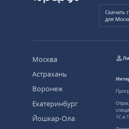
Скачать 
для Мос
Москва
Ли
Астрахань
Инте
Воронеж
Прогр
Екатеринбург
Отрас
спец
Йошкар-Ола
1С и 