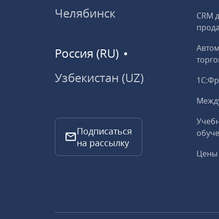
Челябинск
CRM д
прод
Авто
Россия (RU)
торго
Узбекистан (UZ)
1С:Ф
Межд
Учебн
Подписаться
обуче
на рассылку
Цены 