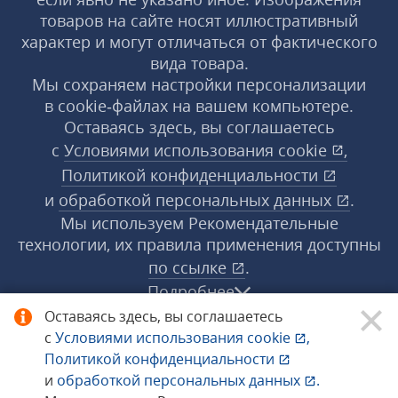
товаров на сайте носят иллюстративный
характер и могут отличаться от фактического
вида товара.
Мы сохраняем настройки персонализации
в cookie‑файлах на вашем компьютере.
Оставаясь здесь, вы соглашаетесь
с
Условиями использования
cookie
,
Политикой конфиденциальности
и
обработкой персональных данных
.
Мы используем Рекомендательные
технологии, их правила применения доступны
по ссылке
.
Подробнее
Оставаясь здесь, вы соглашаетесь
с
Условиями использования
cookie
,
© 1998−2026 «1С‑Рарус» ®. Все права
Политикой конфиденциальности
защищены.
и
обработкой персональных данных
.