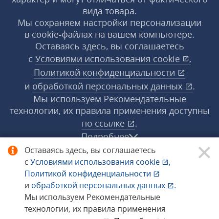
вида товара.
Мы сохраняем настройки персонализации
в cookie‑файлах на вашем компьютере.
Оставаясь здесь, вы соглашаетесь
с
Условиями использования
cookie
,
Политикой конфиденциальности
и
обработкой персональных данных
.
Мы используем Рекомендательные
технологии, их правила применения доступны
по ссылке
.
Подробнее
Оставаясь здесь, вы соглашаетесь
с
Условиями использования
cookie
,
© 1998−2026 «1С‑Рарус» ®. Все права
Политикой конфиденциальности
защищены.
и
обработкой персональных данных
.
Мы используем Рекомендательные
технологии, их правила применения
Сообщить об ошибке