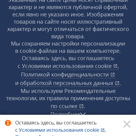
характер и не являются публичной офертой,
если явно не указано иное. Изображения
товаров на сайте носят иллюстративный
характер и могут отличаться от фактического
вида товара.
Мы сохраняем настройки персонализации
в cookie‑файлах на вашем компьютере.
Оставаясь здесь, вы соглашаетесь
с
Условиями использования
cookie
,
Политикой конфиденциальности
и
обработкой персональных данных
.
Мы используем Рекомендательные
технологии, их правила применения доступны
по ссылке
.
Подробнее
Оставаясь здесь, вы соглашаетесь
с
Условиями использования
cookie
,
© 1998−2026 «1С‑Рарус» ®. Все права