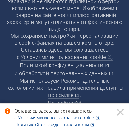
характер и не являются публичной офертой,
если явно не указано иное. Изображения
товаров на сайте носят иллюстративный
характер и могут отличаться от фактического
вида товара.
Мы сохраняем настройки персонализации
в cookie‑файлах на вашем компьютере.
Оставаясь здесь, вы соглашаетесь
с
Условиями использования
cookie
,
Политикой конфиденциальности
и
обработкой персональных данных
.
Мы используем Рекомендательные
технологии, их правила применения доступны
по ссылке
.
Подробнее
Оставаясь здесь, вы соглашаетесь
с
Условиями использования
cookie
,
© 1998−2026 «1С‑Рарус» ®. Все права
Политикой конфиденциальности
защищены.