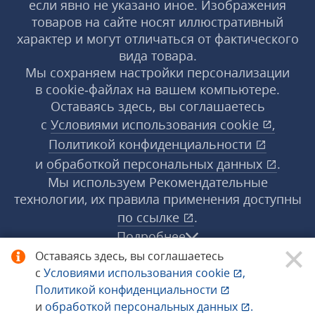
если явно не указано иное. Изображения
товаров на сайте носят иллюстративный
характер и могут отличаться от фактического
вида товара.
Мы сохраняем настройки персонализации
в cookie‑файлах на вашем компьютере.
Оставаясь здесь, вы соглашаетесь
с
Условиями использования
cookie
,
Политикой конфиденциальности
и
обработкой персональных данных
.
Мы используем Рекомендательные
технологии, их правила применения доступны
по ссылке
.
Подробнее
Оставаясь здесь, вы соглашаетесь
с
Условиями использования
cookie
,
© 1998−2026 «1С‑Рарус» ®. Все права
Политикой конфиденциальности
защищены.
и
обработкой персональных данных
.