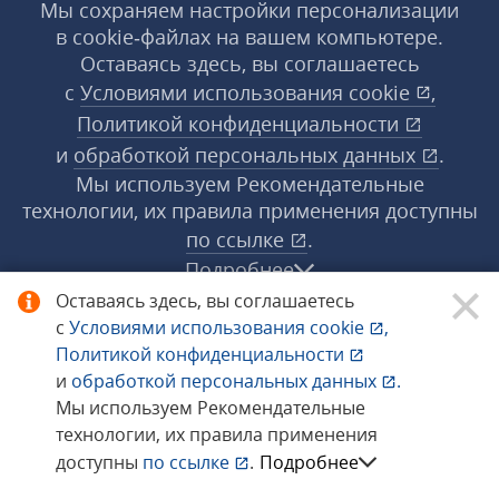
Мы сохраняем настройки персонализации
в cookie‑файлах на вашем компьютере.
Оставаясь здесь, вы соглашаетесь
с
Условиями использования
cookie
,
Политикой конфиденциальности
и
обработкой персональных данных
.
Мы используем Рекомендательные
технологии, их правила применения доступны
по ссылке
.
Подробнее
Оставаясь здесь, вы соглашаетесь
с
Условиями использования
cookie
,
© 1998−2026 «1С‑Рарус» ®. Все права
Политикой конфиденциальности
защищены.
и
обработкой персональных данных
.
Мы используем Рекомендательные
технологии, их правила применения
Сообщить об ошибке
доступны
по ссылке
.
Подробнее