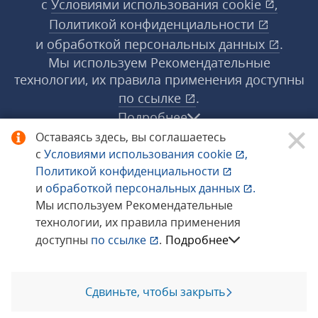
с
Условиями использования
cookie
,
Политикой конфиденциальности
и
обработкой персональных данных
.
Мы используем Рекомендательные
технологии, их правила применения доступны
по ссылке
.
Подробнее
Оставаясь здесь, вы соглашаетесь
с
Условиями использования
cookie
,
© 1998−2026 «1С‑Рарус» ®. Все права
Политикой конфиденциальности
защищены.
и
обработкой персональных данных
.
Мы используем Рекомендательные
технологии, их правила применения
Сообщить об ошибке
доступны
по ссылке
.
Подробнее
Сдвиньте, чтобы закрыть
Позвоните мне