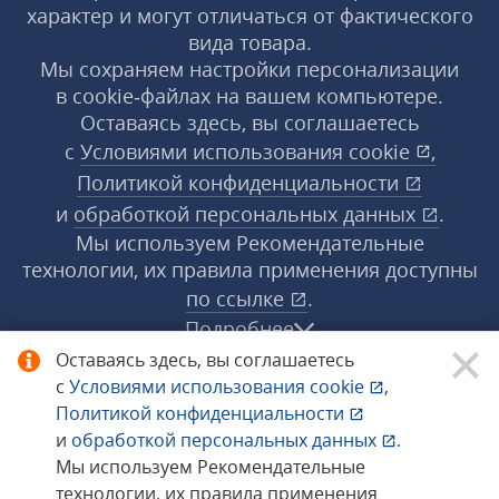
характер и могут отличаться от фактического
вида товара.
Мы сохраняем настройки персонализации
в cookie‑файлах на вашем компьютере.
Оставаясь здесь, вы соглашаетесь
с
Условиями использования
cookie
,
Политикой конфиденциальности
и
обработкой персональных данных
.
Мы используем Рекомендательные
технологии, их правила применения доступны
по ссылке
.
Подробнее
Оставаясь здесь, вы соглашаетесь
с
Условиями использования
cookie
,
© 1998−2026 «1С‑Рарус» ®. Все права
Политикой конфиденциальности
защищены.
и
обработкой персональных данных
.
Мы используем Рекомендательные
технологии, их правила применения