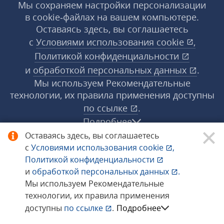
Мы сохраняем настройки персонализации
в cookie‑файлах на вашем компьютере.
Оставаясь здесь, вы соглашаетесь
с
Условиями использования
cookie
,
Политикой конфиденциальности
и
обработкой персональных данных
.
Мы используем Рекомендательные
технологии, их правила применения доступны
по ссылке
.
Подробнее
Оставаясь здесь, вы соглашаетесь
с
Условиями использования
cookie
,
© 1998−2026 «1С‑Рарус» ®. Все права
Политикой конфиденциальности
защищены.
и
обработкой персональных данных
.
Мы используем Рекомендательные
технологии, их правила применения
Сообщить об ошибке
доступны
по ссылке
.
Подробнее