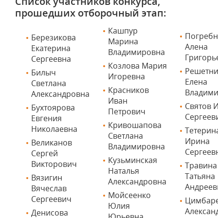
Список участников конкурса,
прошедших отборочный этап:
Кашпур
Погребн
Березикова
Марина
Алена
Екатерина
Владимировна
Григорь
Сергеевна
Козлова Мария
Решетни
Билыч
Игоревна
Елена
Светлана
Красников
Владим
Александровна
Иван
Святов 
Бухтоярова
Петрович
Сергеев
Евгения
Кривошапова
Николаевна
Тетерин
Светлана
Ирина
Великанов
Владимировна
Сергеев
Сергей
Кузьминская
Викторович
Травина
Наталья
Татьяна
Вязигин
Александровна
Андрее
Вячеслав
Мойсеенко
Сергеевич
Цимбар
Юлия
Алексан
Денисова
Юрьевна