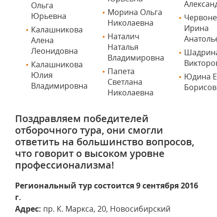
Алексан
Ольга
Морина Ольга
Юрьевна
Червоне
Николаевна
Ирина
Калашникова
Наталич
Анатоль
Алена
Наталья
Леонидовна
Шадрина
Владимировна
Викторо
Калашникова
Папета
Юлия
Юдина Е
Светлана
Владимировна
Борисов
Николаевна
Поздравляем победителей
отборочного тура, они смогли
ответить на большинство вопросов,
что говорит о высоком уровне
профессионализма!
Региональный тур состоится 9 сентября 2016
г.
Адрес:
пр. К. Маркса, 20, Новосибирский