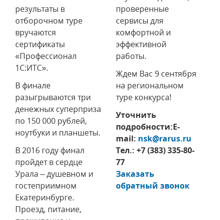
результаты в
проверенные
отборочном туре
сервисы для
вручаются
комфортной и
сертификаты
эффективной
«Профессионал
работы.
1С:ИТС».
Ждем Вас 9 сентября
В финале
на региональном
разыгрываются три
туре конкурса!
денежных суперприза
Уточнить
по 150 000 рублей,
подробности:E-
ноутбуки и планшеты.
mail:
nsk@rarus.ru
В 2016 году финал
Тел.: +7 (383) 335-80-
пройдет в сердце
77
Урала – душевном и
Заказать
гостеприимном
обратный звонок
Екатеринбурге.
Проезд, питание,