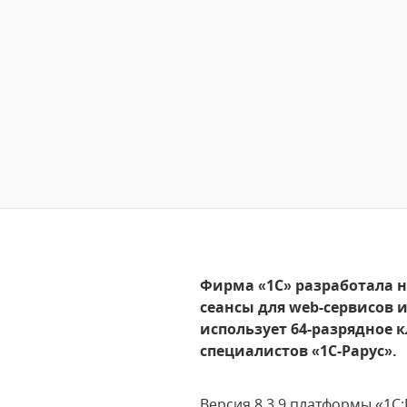
Фирма «1С» разработала н
сеансы для web-сервисов 
использует 64-разрядное
специалистов «1С-Рарус».
Версия 8.3.9 платформы «1С