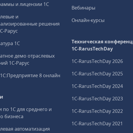
аммы и лицензии 1С
Вебинары
левые и
Онлайн-курсы
иализированные решения
1С‑Рарус
Техническая конференц
атура 1С
1C‑RarusTechDay
атное демо отраслевых
1C‑RarusTechDay 2026
ий 1С‑Рарус
1C‑RarusTechDay 2025
1С:Предприятие 8 онлайн
1C‑RarusTechDay 2024
ги
1C‑RarusTechDay 2023
и по 1С для среднего и
1C‑RarusTechDay 2022
о бизнеса
1C‑RarusTechDay 2021
левая автоматизация