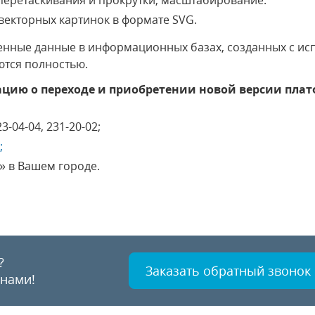
перетаскивания и прокрутки, масштабирование.
екторных картинок в формате SVG.
енные данные в информационных базах, созданных с ис
ются полностью.
ию о переходе и приобретении новой версии пла
3-04-04, 231-20-02;
;
» в Вашем городе.
?
Заказать обратный звонок
 нами!