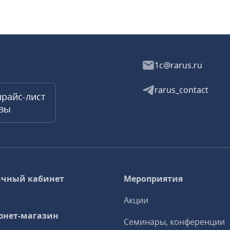
1c@rarus.ru
rarus_contact
прайс-лист
квы
чный кабинет
Мероприятия
Акции
рнет-магазин
Семинары, конференции