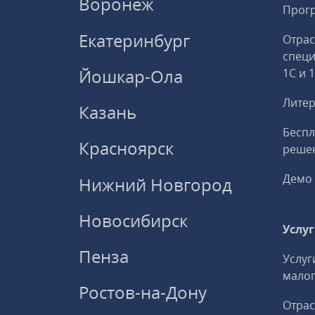
Воронеж
Прогр
Екатеринбург
Отрас
спец
Йошкар-Ола
1С и 
Литер
Казань
Беспл
Красноярск
решен
Демо 
Нижний Новгород
Новосибирск
Услу
Пенза
Услуг
малог
Ростов-на-Дону
Отрас