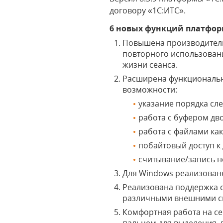
договору «1С:ИТС».
6 новых функций платфо
Повышена производитель
повторного использовани
жизни сеанса.
Расширена функциональн
возможности:
указание порядка сл
работа с буфером дв
работа с файлами ка
побайтовый доступ к
считывание/запись н
Для Windows реализован
Реализована поддержка 
различными внешними с
Комфортная работа на се