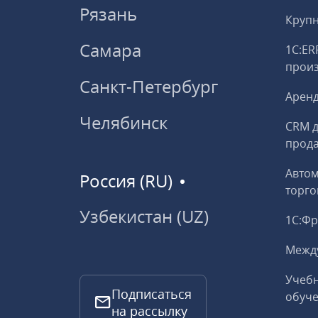
Рязань
Круп
Самара
1С:ER
прои
Санкт-Петербург
Аренд
Челябинск
CRM д
прод
Авто
Россия (RU)
торго
Узбекистан (UZ)
1С:Ф
Межд
Учебн
Подписаться
обуче
на рассылку