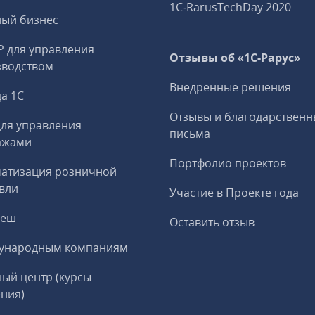
1C‑RarusTechDay 2020
ный бизнес
P для управления
Отзывы об «1С-Рарус»
зводством
Внедренные решения
а 1С
Отзывы и благодарственн
ля управления
письма
ажами
Портфолио проектов
матизация розничной
вли
Участие в Проекте года
реш
Оставить отзыв
ународным компаниям
ый центр (курсы
ния)