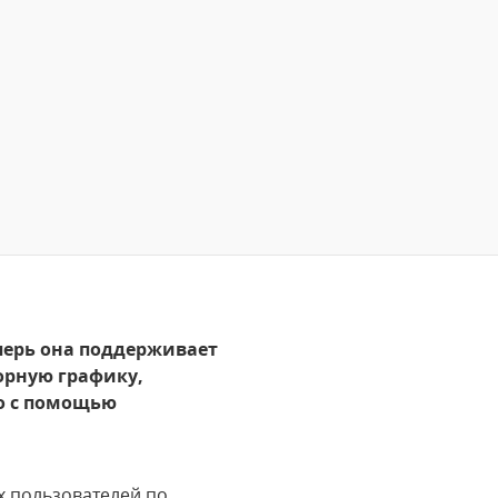
перь она поддерживает
торную графику,
о с помощью
х пользователей по