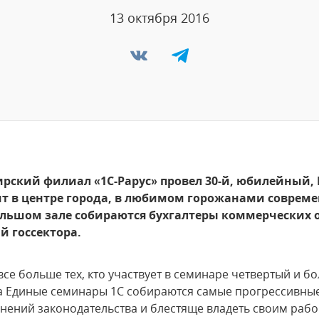
13 октября 2016
бирский филиал «1С-Рарус» провел 30-й, юбилейный,
ит в центре города, в любимом горожанами соврем
ольшом зале собираются бухгалтеры коммерческих о
й госсектора.
се больше тех, кто участвует в семинаре четвертый и бол
на Единые семинары 1С собираются самые прогрессивные 
енений законодательства и блестяще владеть своим раб