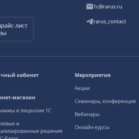
1c@rarus.ru
rarus_contact
прайс-лист
квы
чный кабинет
Мероприятия
Акции
рнет-магазин
Семинары, конференции
аммы и лицензии 1С
Вебинары
левые и
Онлайн-курсы
иализированные решения
1С‑Рарус