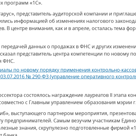
х программ «1С».
-Рарус», представитель аудиторской компании и приглаш
ились информацией об изменениях налогового законода
ев. В центре внимания, как и в апреле, осталась тема 
с передачей данных о продажах в ФНС и других изменен
ссказал представитель центра компетенции по новому 
я ФНС.
алы по новому порядку применения контрольно-кассов
 03.07.2016 № 290-ФЗ (управление оперативного контро
оссектора состоялось награждение лауреатов II этапа ко
совместно с Главным управлением образования мэрии г
сиб», выступающего партнером мероприятия, презенто
у предпринимателей. Самым везучим участникам Едино
полезные знания, скрупулезно подготовленные фирмой «1
т банка.