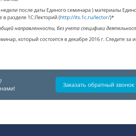
 недели после даты Единого семинара ) материалы Едино
 в разделе 1С:Лекторий (
http://its.1c.ru/lector/
)*
общей направленности, без учета специфики деятельнос
инар, который состоится в декабре 2016 г. Следите за 
?
Заказать обратный звонок
 нами!