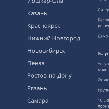
Йошкар-Ола
Литер
Казань
Беспл
Красноярск
решен
Демо 
Нижний Новгород
Новосибирск
Услу
Пенза
Услуг
малог
Ростов-на-Дону
Отрас
Рязань
Круп
Самара
1С:ER
прои