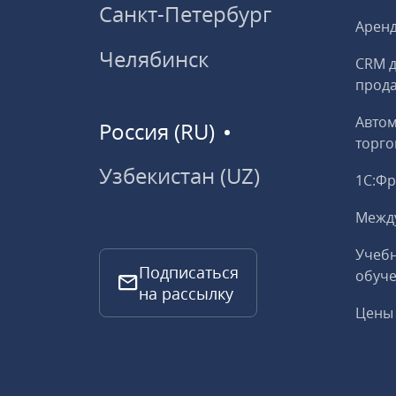
Санкт-Петербург
Аренд
Челябинск
CRM д
прод
Авто
Россия (RU)
торго
Узбекистан (UZ)
1С:Ф
Межд
Учебн
Подписаться
обуче
на рассылку
Цены 