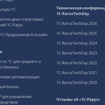
Техническая конференц
атура 1С
1C‑RarusTechDay
атное демо отраслевых
1C‑RarusTechDay 2026
ий 1С‑Рарус
1C‑RarusTechDay 2025
1С:Предприятие 8 онлайн
1C‑RarusTechDay 2024
ги
1C‑RarusTechDay 2023
и по 1С для среднего и
1C‑RarusTechDay 2022
о бизнеса
1C‑RarusTechDay 2021
левая автоматизация
1C‑RarusTechDay 2020
ный бизнес
P для управления
Отзывы об «1С-Рарус»
зводством