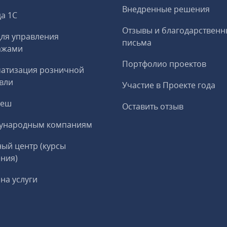
Внедренные решения
а 1С
Отзывы и благодарственн
ля управления
письма
ажами
Портфолио проектов
матизация розничной
вли
Участие в Проекте года
реш
Оставить отзыв
ународным компаниям
ый центр (курсы
ния)
на услуги