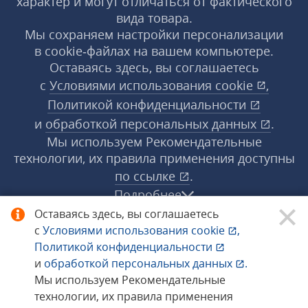
характер и могут отличаться от фактического
вида товара.
Мы сохраняем настройки персонализации
в cookie‑файлах на вашем компьютере.
Оставаясь здесь, вы соглашаетесь
с
Условиями использования
cookie
,
Политикой конфиденциальности
и
обработкой персональных данных
.
Мы используем Рекомендательные
технологии, их правила применения доступны
по ссылке
.
Подробнее
Оставаясь здесь, вы соглашаетесь
с
Условиями использования
cookie
,
© 1998−2026 «1С‑Рарус» ®. Все права
Политикой конфиденциальности
защищены.
и
обработкой персональных данных
.
Мы используем Рекомендательные
технологии, их правила применения
Сообщить об ошибке