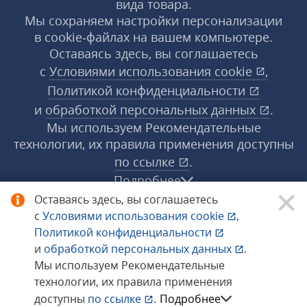
вида товара.
Мы сохраняем настройки персонализации
в cookie‑файлах на вашем компьютере.
Оставаясь здесь, вы соглашаетесь
с
Условиями использования
cookie
,
Политикой конфиденциальности
и
обработкой персональных данных
.
Мы используем Рекомендательные
технологии, их правила применения доступны
по ссылке
.
Подробнее
Оставаясь здесь, вы соглашаетесь
с
Условиями использования
cookie
,
© 1998−2026 «1С‑Рарус» ®. Все права
Политикой конфиденциальности
защищены.
и
обработкой персональных данных
.
Мы используем Рекомендательные
технологии, их правила применения
Сообщить об ошибке
доступны
по ссылке
.
Подробнее