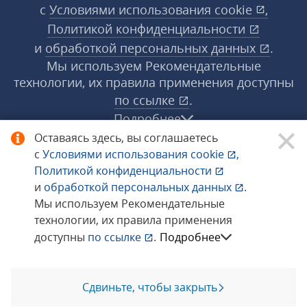
с
Условиями использования
cookie
,
Политикой конфиденциальности
и
обработкой персональных данных
.
Мы используем Рекомендательные
технологии, их правила применения доступны
по ссылке
.
Подробнее
Оставаясь здесь, вы соглашаетесь
с
Условиями использования
cookie
,
© 1998−2026 «1С‑Рарус» ®. Все права
Политикой конфиденциальности
защищены.
и
обработкой персональных данных
.
Мы используем Рекомендательные
технологии, их правила применения
Сообщить об ошибке
доступны
по ссылке
.
Подробнее
Сдвиньте, чтобы закрыть
Позвоните мне