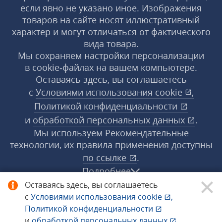
если явно не указано иное. Изображения
товаров на сайте носят иллюстративный
характер и могут отличаться от фактического
вида товара.
Мы сохраняем настройки персонализации
в cookie‑файлах на вашем компьютере.
Оставаясь здесь, вы соглашаетесь
с
Условиями использования
cookie
,
Политикой конфиденциальности
и
обработкой персональных данных
.
Мы используем Рекомендательные
технологии, их правила применения доступны
по ссылке
.
Подробнее
Оставаясь здесь, вы соглашаетесь
с
Условиями использования
cookie
,
© 1998−2026 «1С‑Рарус» ®. Все права
Политикой конфиденциальности
защищены.
и
обработкой персональных данных
.