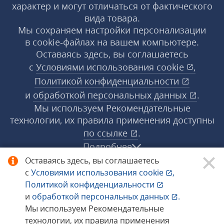
характер и могут отличаться от фактического
вида товара.
Мы сохраняем настройки персонализации
в cookie‑файлах на вашем компьютере.
Оставаясь здесь, вы соглашаетесь
с
Условиями использования
cookie
,
Политикой конфиденциальности
и
обработкой персональных данных
.
Мы используем Рекомендательные
технологии, их правила применения доступны
по ссылке
.
Подробнее
Оставаясь здесь, вы соглашаетесь
с
Условиями использования
cookie
,
© 1998−2026 «1С‑Рарус» ®. Все права
Политикой конфиденциальности
защищены.
и
обработкой персональных данных
.
Мы используем Рекомендательные
технологии, их правила применения