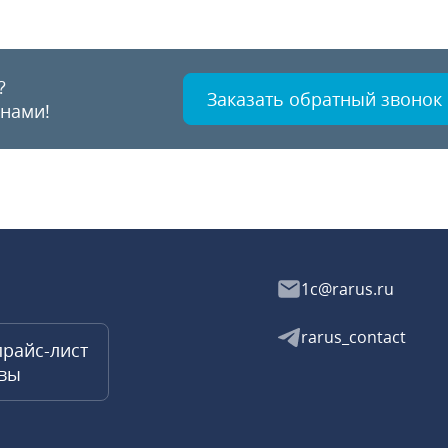
?
Заказать обратный звонок
 нами!
1c@rarus.ru
rarus_contact
прайс-лист
квы