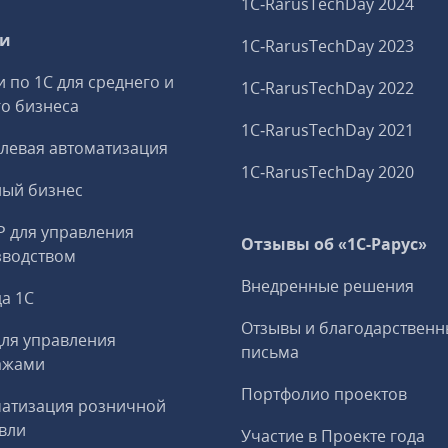
1C‑RarusTechDay 2024
ги
1C‑RarusTechDay 2023
и по 1С для среднего и
1C‑RarusTechDay 2022
о бизнеса
1C‑RarusTechDay 2021
левая автоматизация
1C‑RarusTechDay 2020
ный бизнес
P для управления
Отзывы об «1С-Рарус»
зводством
Внедренные решения
а 1С
Отзывы и благодарственн
ля управления
письма
ажами
Портфолио проектов
матизация розничной
вли
Участие в Проекте года