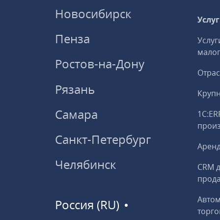
Новосибирск
Услу
Пенза
Услуг
малог
Ростов-на-Дону
Отрас
Рязань
Круп
Самара
1С:ER
прои
Санкт-Петербург
Аренд
Челябинск
CRM д
прод
Авто
Россия (RU)
торго