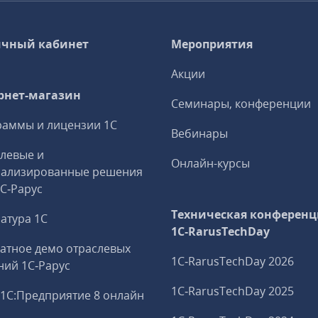
чный кабинет
Мероприятия
Акции
рнет-магазин
Семинары, конференции
аммы и лицензии 1С
Вебинары
левые и
Онлайн-курсы
иализированные решения
1С‑Рарус
Техническая конференц
атура 1С
1C‑RarusTechDay
атное демо отраслевых
1C‑RarusTechDay 2026
ий 1С‑Рарус
1C‑RarusTechDay 2025
1С:Предприятие 8 онлайн