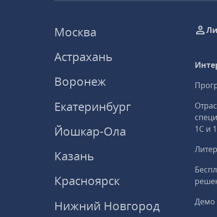
Москва
Ли
Астрахань
Инте
Воронеж
Прогр
Екатеринбург
Отрас
спец
Йошкар-Ола
1С и 
Литер
Казань
Беспл
Красноярск
решен
Демо 
Нижний Новгород